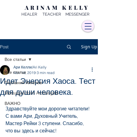
ARINAM KELLY
HEALER TEACHER MESSENGER
Sign Up
Post
Все статьи
Ари Келли/Ari Kelly
Все статьи
Nov 18, 2019
3 min read
Идет Энергия Хаоса. Тест
Послания Ангелов
для души человека.
Messages from Archangels
ВАЖНО
Здравствуйте мои дорогие читатели! 
С вами Ари, Духовный Учитель, 
Мастер Рейки 3 ступени. Спасибо, 
что вы здесь и сейчас!