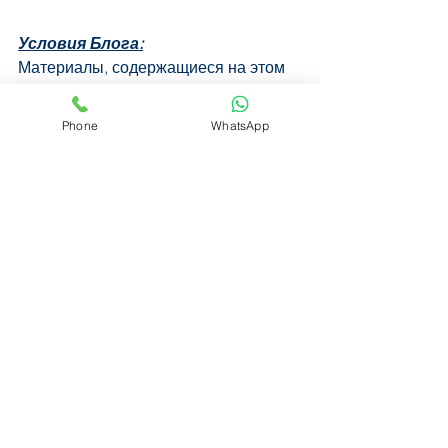
Условия Блога:
Материалы, содержащиеся на этом 
веб-сайте, предоставлены 
исключительно для общих 
Phone
WhatsApp
информационных целей и не 
являются юридической или иной 
профессиональной консультацией по 
любому вопросу. Oracle Ari® не 
несет никакой ответственности за 
любые убытки, которые могут 
возникнуть в результате 
использования информации, 
содержащейся на этом сайте.
Разрешается загрузка и временное 
хранение одной или нескольких из 
этих страниц для просмотра на 
персональном компьютере. 